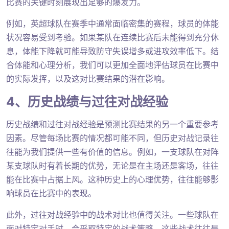
比赛的关键时刻展现出足够的爆发力。
例如，英超球队在赛季中通常面临密集的赛程，球员的体能
状况容易受到考验。如果某队在连续比赛后未能得到充分休
息，体能下降就可能导致防守失误增多或进攻效率低下。结
合体能和心理分析，我们可以更加全面地评估球员在比赛中
的实际发挥，以及这对比赛结果的潜在影响。
4、历史战绩与过往对战经验
历史战绩和过往对战经验是预测比赛结果的另一个重要参考
因素。尽管每场比赛的情况都可能不同，但历史对战记录往
往能为我们提供一些有价值的信息。例如，一支球队在对阵
某支球队时有着长期的优势，无论是在主场还是客场，往往
能在比赛中占据上风。这种历史上的心理优势，往往能够影
响球员在比赛中的表现。
此外，过往对战经验中的战术对比也值得关注。一些球队在
面对特定对手时，会采取特定的战术策略，这些战术往往是