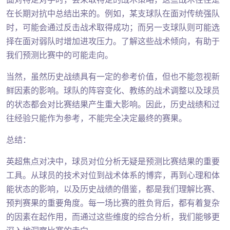
在长期对抗中总结出来的。例如，某支球队在面对传统强队
时，可能会通过反击战术取得成功；而另一支球队则可能选
择在面对弱队时增加进攻压力。了解这些战术倾向，有助于
我们预测比赛中的可能走向。
当然，虽然历史战绩具有一定的参考价值，但也不能忽视新
鲜因素的影响。球队的阵容变化、教练的战术调整以及球员
的状态都会对比赛结果产生重大影响。因此，历史战绩和过
往经验只能作为参考，不能完全决定最终的赛果。
总结：
英超焦点对决中，球员对位分析无疑是预测比赛结果的重要
工具。从球员的技术对位到战术体系的博弈，再到心理和体
能状态的影响，以及历史战绩的借鉴，都是我们理解比赛、
预判赛果的重要角度。每一场比赛的胜负背后，都有着复杂
的因素在起作用，而通过这些维度的综合分析，我们能够更