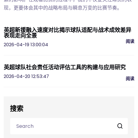
现，更要体会其中的战略布局与瞬息万变的比赛节奏。
英超新援融入速度对比揭示球队适配与战术成效差异
表现走向全景
阅读
2026-04-19 13:00:04
英超球队社会责任活动评估工具的构建与应用研究
2026-04-20 12:53:47
阅读
搜索