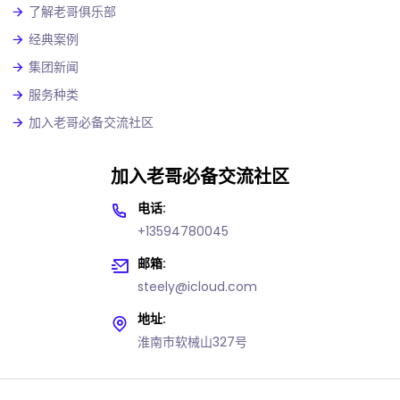
了解老哥俱乐部
经典案例
集团新闻
服务种类
加入老哥必备交流社区
加入老哥必备交流社区
电话:
+13594780045
邮箱:
steely@icloud.com
地址:
淮南市软械山327号