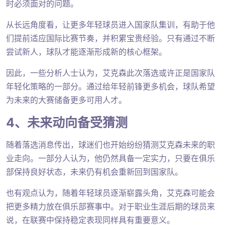
时必须面对的问题。
从长远角度看，让更多年轻球员进入国家队集训，有助于他
们提前适应国际比赛节奏，并积累宝贵经验。只有通过不断
尝试新人，球队才能逐渐形成新的核心框架。
因此，一些分析人士认为，艾克森此次落选或许正是国家队
年轻化策略的一部分。通过给年轻前锋更多机会，球队希望
为未来的大赛储备更多可用人才。
4、未来动向备受猜测
随着落选消息传出，球迷们也开始纷纷猜测艾克森未来的职
业走向。一部分人认为，他仍然具备一定实力，只要在俱乐
部保持良好状态，未来仍有机会重新回到国家队。
也有观点认为，随着年轻球员逐渐崭露头角，艾克森可能会
把更多精力放在俱乐部赛事中。对于职业生涯后期的球员来
说，在联赛中保持稳定表现同样具有重要意义。