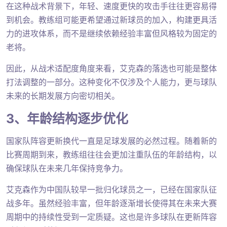
在这种战术背景下，年轻、速度更快的攻击手往往更容易得
到机会。教练组可能更希望通过新球员的加入，构建更具活
力的进攻体系，而不是继续依赖经验丰富但风格较为固定的
老将。
因此，从战术适配度角度来看，艾克森的落选也可能是整体
打法调整的一部分。这种变化不仅涉及个人能力，更与球队
未来的长期发展方向密切相关。
3、年龄结构逐步优化
国家队阵容更新换代一直是足球发展的必然过程。随着新的
比赛周期到来，教练组往往会更加注重队伍的年龄结构，以
确保球队在未来几年保持竞争力。
艾克森作为中国队较早一批归化球员之一，已经在国家队征
战多年。虽然经验丰富，但年龄逐渐增长使得其在未来大赛
周期中的持续性受到一定质疑。这也是许多球队在更新阵容