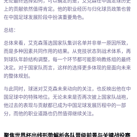
无论最终选择如何，可以确定的是，艾克森在中国足球历史
上的贡献依然值得肯定。他的职业经历与归化球员政策也曾
在中国足球发展阶段中扮演重要角色。
总结：
总体来看，艾克森落选国家队集训名单并非单一原因所致，
而是多种因素共同作用的结果。从竞技状态到战术体系，再
到球队年龄结构调整，每一个环节都可能影响教练组的最终
决定。对于国家队而言，这样的选择更多体现的是面向未来
的整体规划。
与此同时，球迷对艾克森未来动向的关注，也反映出他在中
国足球中的特殊地位。无论未来是否再次披上国家队战袍，
他过去的表现与贡献都已成为中国足球发展历程中的一部
分，而他的职业道路也仍然值得继续关注。
聚焦世界杯出线形势解析各队晋级前景与关键战役赛