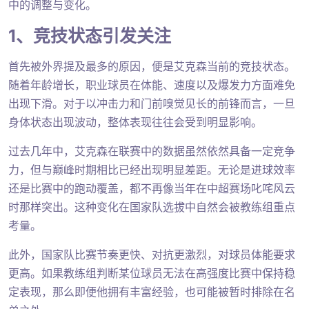
中的调整与变化。
1、竞技状态引发关注
首先被外界提及最多的原因，便是艾克森当前的竞技状态。
随着年龄增长，职业球员在体能、速度以及爆发力方面难免
出现下滑。对于以冲击力和门前嗅觉见长的前锋而言，一旦
身体状态出现波动，整体表现往往会受到明显影响。
过去几年中，艾克森在联赛中的数据虽然依然具备一定竞争
力，但与巅峰时期相比已经出现明显差距。无论是进球效率
还是比赛中的跑动覆盖，都不再像当年在中超赛场叱咤风云
时那样突出。这种变化在国家队选拔中自然会被教练组重点
考量。
此外，国家队比赛节奏更快、对抗更激烈，对球员体能要求
更高。如果教练组判断某位球员无法在高强度比赛中保持稳
定表现，那么即便他拥有丰富经验，也可能被暂时排除在名