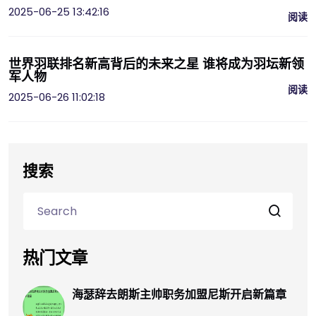
2025-06-25 13:42:16
阅读
世界羽联排名新高背后的未来之星 谁将成为羽坛新领
军人物
阅读
2025-06-26 11:02:18
搜索
热门文章
海瑟辞去朗斯主帅职务加盟尼斯开启新篇章