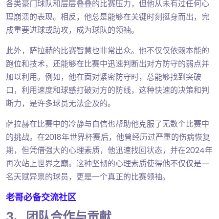
各类豪门球队和层层叠叠的比赛压力，但他从未有过任何心
理崩溃的表现。相反，他总是能够在关键时刻挺身而出，完
成重要进球或助攻，成为球队的领袖。
此外，萨拉赫的比赛智慧也非常出众。他不仅仅依赖本能的
跑位和技术，还能够在比赛中迅速判断出对方防守的弱点并
加以利用。例如，他在面对紧密防守时，总能够找到突破
口，利用速度和球感打破对方的防线，这种快速的决策和判
断力，是许多球员无法企及的。
萨拉赫在比赛中的冷静与自信也帮助他克服了无数个比赛中
的挑战。在2018年世界杯赛后，他曾经历过严重的伤病恢复
期，但凭借强大的心理素质，他迅速找回状态，并在2024年
再次站上世界之巅。这种坚韧的心理素质使得他不仅仅是一
名天赋异禀的球员，更是一个真正的比赛领袖。
老哥必备交流社区
3、团队合作与贡献