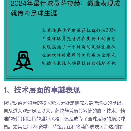
1、技术层面的卓越表现
穆罕默德·萨拉赫的技术能力无疑是他成为最佳球员的基础。
自从进入欧洲足坛以来，萨拉赫凭借其敏捷的脚下技术、精
准的射门和独特的盘带风格，迅速成为了全球足坛的顶尖球
员。尤其在2024赛季，萨拉赫在利物浦的表现可谓达到巅