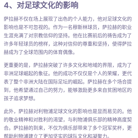
4、对足球文化的影响
萨拉赫不仅在场上展现了出色的个人能力，他对足球文化的
影响也是不可忽视的。作为一名穆斯林球员，萨拉赫的职业
生涯充满了对宗教信仰的坚持。他在比赛前后的祷告成为了
许多年轻球员的榜样，这种对信仰的尊重和坚持，使得萨拉
赫成为了全球范围内的体育偶像。
更重要的是，萨拉赫突破了许多文化和地域的界限，成为了
非洲足球崛起的象征。他的成功不仅仅是个人的荣耀，更代
表了整个非洲大陆在国际足坛的崛起。萨拉赫在多个场合提
到，他希望通过自己的努力，能够激励更多来自贫困地区的
孩子追求梦想。
此外，萨拉赫对利物浦足球文化的影响也是显而易见的。他
的敬业精神和对胜利的渴望，与利物浦俱乐部的精神高度契
合。萨拉赫的到来，不仅为俱乐部带来了多个冠军奖杯，更
帮助利物浦建立了更加坚实的球队文化和凝聚力。