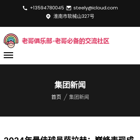
+13594780045
steely@icloud.com
淮南市软械山327号
集团新闻
首页
集团新闻