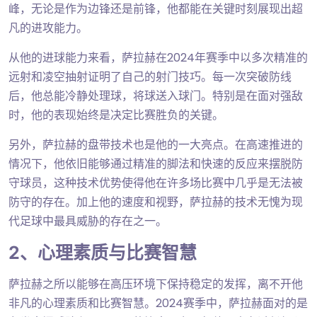
峰，无论是作为边锋还是前锋，他都能在关键时刻展现出超
凡的进攻能力。
从他的进球能力来看，萨拉赫在2024年赛季中以多次精准的
远射和凌空抽射证明了自己的射门技巧。每一次突破防线
后，他总能冷静处理球，将球送入球门。特别是在面对强敌
时，他的表现始终是决定比赛胜负的关键。
另外，萨拉赫的盘带技术也是他的一大亮点。在高速推进的
情况下，他依旧能够通过精准的脚法和快速的反应来摆脱防
守球员，这种技术优势使得他在许多场比赛中几乎是无法被
防守的存在。加上他的速度和视野，萨拉赫的技术无愧为现
代足球中最具威胁的存在之一。
2、心理素质与比赛智慧
萨拉赫之所以能够在高压环境下保持稳定的发挥，离不开他
非凡的心理素质和比赛智慧。2024赛季中，萨拉赫面对的是