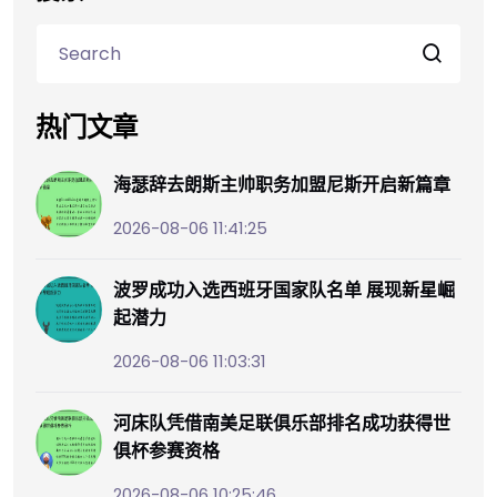
热门文章
海瑟辞去朗斯主帅职务加盟尼斯开启新篇章
2026-08-06 11:41:25
波罗成功入选西班牙国家队名单 展现新星崛
起潜力
2026-08-06 11:03:31
河床队凭借南美足联俱乐部排名成功获得世
俱杯参赛资格
2026-08-06 10:25:46