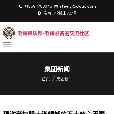
+13594780045
steely@icloud.com
淮南市软械山327号
集团新闻
首页
集团新闻