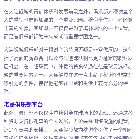
在大连鲲城的青训体系和发展前景之外，俱乐部对穆谢奎个
人的重视也是他加盟的一个重要原因。穆谢奎作为一名经验
丰富的外援，其加盟并不仅仅是为了填补球队的一个位置，
而是被俱乐部视为未来成就的重要拼图之一。
大连鲲城俱乐部对于穆谢奎的待遇无疑是非常优厚的，这包
括了高额的薪资合同以及与其他球队相比更为稳定的职业发
展机会。在中超联赛中，外援的薪资待遇往往是球员选择加
盟的重要因素之一。大连鲲城在这一点上给了穆谢奎非常有
吸引力的条件，使得他能够在比赛和生活上获得充分的保
障。
老哥俱乐部平台
此外，俱乐部不仅仅注重穆谢奎在球场上的表现，还通过各
种资源支持穆谢奎的个人发展。无论是在训练设施的配置，
还是在赛事的安排上，大连鲲城都为穆谢奎提供了一个相对
宽松的职业环境。这种专业化的待遇不仅仅增强了穆谢奎的